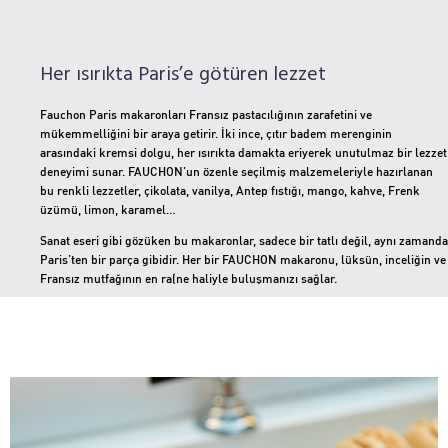
Her ısırıkta Paris’e götüren lezzet
Fauchon Paris makaronları Fransız pastacılığının zarafetini ve
mükemmelliğini bir araya getirir. İki ince, çıtır badem merenginin
arasındaki kremsi dolgu, her ısırıkta damakta eriyerek unutulmaz bir lezzet
deneyimi sunar. FAUCHON’un özenle seçilmiş malzemeleriyle hazırlanan
bu renkli lezzetler, çikolata, vanilya, Antep fıstığı, mango, kahve, Frenk
üzümü, limon, karamel…
Sanat eseri gibi gözüken bu makaronlar, sadece bir tatlı değil, aynı zamanda
Paris’ten bir parça gibidir. Her bir FAUCHON makaronu, lüksün, inceliğin ve
Fransız mutfağının en rafine haliyle buluşmanızı sağlar.