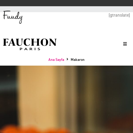
[gtranslate]
Ana Sayfa
Makaron