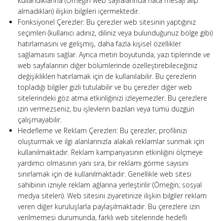
kullandıklarına (Örneğin web sayfalarında hata mesajı alıp
almadıkları) ilişkin bilgileri içermektedir.
Fonksiyonel Çerezler: Bu çerezler web sitesinin yaptığınız
seçimleri (kullanıcı adınız, diliniz veya bulunduğunuz bölge gibi)
hatırlamasını ve gelişmiş, daha fazla kişisel özellikler
sağlamasını sağlar. Ayrıca metin boyutunda, yazı tiplerinde ve
web sayfalarının diğer bölümlerinde özelleştirebileceğiniz
değişiklikleri hatırlamak için de kullanılabilir. Bu çerezlerin
topladığı bilgiler gizli tutulabilir ve bu çerezler diğer web
sitelerindeki göz atma etkinliğinizi izleyemezler. Bu çerezlere
izin vermezseniz, bu işlevlerin bazıları veya tümü düzgün
çalışmayabilir.
Hedefleme ve Reklam Çerezleri: Bu çerezler, profilinizi
oluşturmak ve ilgi alanlarınızla alakalı reklamlar sunmak için
kullanılmaktadır. Reklam kampanyasının etkinliğini ölçmeye
yardımcı olmasının yanı sıra, bir reklamı görme sayısını
sınırlamak için de kullanılmaktadır. Genellikle web sitesi
sahibinin izniyle reklam ağlarına yerleştirilir (Örneğin; sosyal
medya siteleri). Web sitesini ziyaretinize ilişkin bilgiler reklam
veren diğer kuruluşlarla paylaşılmaktadır. Bu çerezlere izin
verilmemesi durumunda, farklı web sitelerinde hedefli