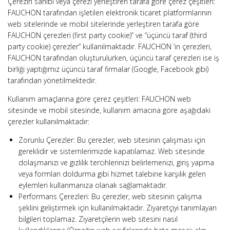
Çerezin sahibi veya çerezi yerleştiren tarafa göre çerez çeşitleri:
FAUCHON tarafından işletilen elektronik ticaret platformlarının
web sitelerinde ve mobil sitelerinde yerleştiren tarafa göre
FAUCHON çerezleri (first party cookie)” ve “üçüncü taraf (third
party cookie) çerezler” kullanılmaktadır. FAUCHON ’in çerezleri,
FAUCHON tarafından oluşturulurken, üçüncü taraf çerezleri ise iş
birliği yaptığımız üçüncü taraf firmalar (Google, Facebook gibi)
tarafından yönetilmektedir.
Kullanım amaçlarına göre çerez çeşitleri: FAUCHON web
sitesinde ve mobil sitesinde, kullanım amacına göre aşağıdaki
çerezler kullanılmaktadır:
Zorunlu Çerezler: Bu çerezler, web sitesinin çalışması için
gereklidir ve sistemlerimizde kapatılamaz. Web sitesinde
dolaşmanızı ve gizlilik tercihlerinizi belirlemenizi, giriş yapma
veya formları doldurma gibi hizmet talebine karşılık gelen
eylemleri kullanmanıza olanak sağlamaktadır.
Performans Çerezleri: Bu çerezler, web sitesinin çalışma
şeklini geliştirmek için kullanılmaktadır. Ziyaretçiyi tanımlayan
bilgileri toplamaz. Ziyaretçilerin web sitesini nasıl