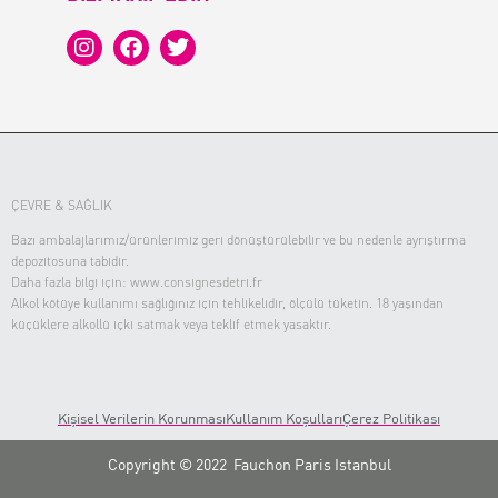
ÇEVRE & SAĞLIK
Bazı ambalajlarımız/ürünlerimiz geri dönüştürülebilir ve bu nedenle ayrıştırma
depozitosuna tabidir.
Daha fazla bilgi için: www.consignesdetri.fr
Alkol kötüye kullanımı sağlığınız için tehlikelidir, ölçülü tüketin. 18 yaşından
küçüklere alkollü içki satmak veya teklif etmek yasaktır.
Kişisel Verilerin Korunması
Kullanım Koşulları
Çerez Politikası
Copyright © 2022 Fauchon Paris Istanbul