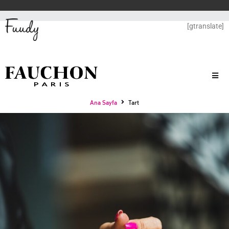
[gtranslate]
Ana Sayfa
Tart